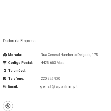
Dados da Empresa:
Morada:
Rua General Humberto Delgado, 175
Codigo Postal:
4425-653 Maia
Telemóvel:
Telefone:
220 926 920
Email:
g e r a l @ a p a i k m . p t