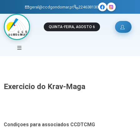
geral@ccdgondomar.pt
224638130
QUINTA-FEIRA, AGOSTO 6
Exercicio do Krav-Maga
Condiçoes para associados CCDTCMG