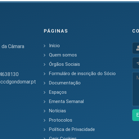
PÁGINAS
C
Início
s da Câmara
Quem somos
Órgãos Sociais
Formuláro de inscrição do Sócio
4638130
ccdgondomar.pt
Documentação
Espaços
Ementa Semanal
Notícias
E
Protocolos
Política de Privacidade
Gerir Cookies