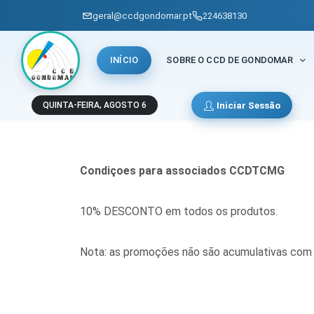
geral@ccdgondomar.pt
224638130
INÍCIO
SOBRE O CCD DE GONDOMAR
Loja de moda
Iniciar Sessão
QUINTA-FEIRA, AGOSTO 6
Condiçoes para associados CCDTCMG
10% DESCONTO em todos os produtos.
Nota: as promoções não são acumulativas com 