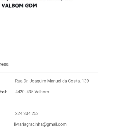
resa:
Rua Dr. Joaquim Manuel da Costa, 139
tal:
4420-435 Valbom
224 834 253
livrariagracinha@gmail.com