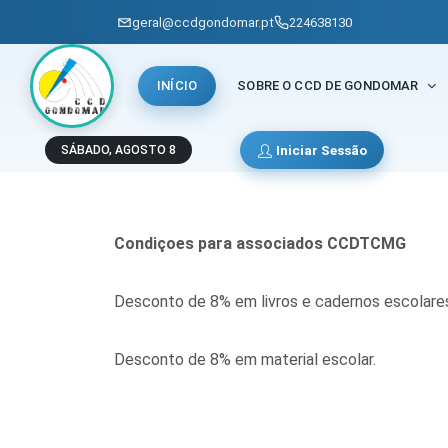
geral@ccdgondomar.pt
224638130
INÍCIO
SOBRE O CCD DE GONDOMAR
Livraria e papelaria
Iniciar Sessão
SÁBADO, AGOSTO 8
Condiçoes para associados CCDTCMG
Desconto de 8% em livros e cadernos escolare
Desconto de 8% em material escolar.