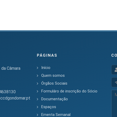
PÁGINAS
C
Início
s da Câmara
Quem somos
Órgãos Sociais
Formuláro de inscrição do Sócio
4638130
ccdgondomar.pt
Documentação
Espaços
Ementa Semanal